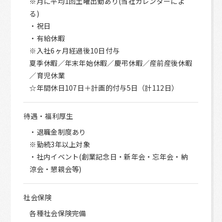
※月に平均1回土曜出勤あり(当社カレンダーによ
る)
・祝日
・有給休暇
※入社6ヶ月経過後10日付与
夏季休暇／年末年始休暇／慶弔休暇／産前産後休暇
／育児休業
☆年間休日107日＋計画的付与5日（計112日）
待遇・福利厚生
・退職金制度あり
※勤続3年以上対象
・社内イベント(創業記念日・新年会・忘年会・納
涼会・懇親会等)
社会保険
各種社会保険完備